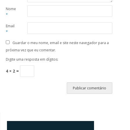
Nome
*
Email
*
Guardar o meu nome, email e site neste navegador para a
próxima vez que eu comentar.
Digite uma resposta em dígitos:
4 × 2 =