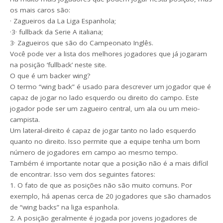
os mais caros são:
· Zagueiros da La Liga Espanhola;
·3· fullback da Serie A italiana;
3· Zagueiros que são do Campeonato Inglês.
Você pode ver a lista dos melhores jogadores que já jogaram
na posição ‘fullback’ neste site.
O que é um backer wing?
O termo “wing back” é usado para descrever um jogador que é
capaz de jogar no lado esquerdo ou direito do campo. Este
jogador pode ser um zagueiro central, um ala ou um meio-
campista.
Um lateral-direito é capaz de jogar tanto no lado esquerdo
quanto no direito. Isso permite que a equipe tenha um bom
número de jogadores em campo ao mesmo tempo.
Também é importante notar que a posição não é a mais difícil
de encontrar. Isso vem dos seguintes fatores:
1. O fato de que as posições não são muito comuns. Por
exemplo, há apenas cerca de 20 jogadores que são chamados
de “wing backs” na liga espanhola.
2. A posição geralmente é jogada por jovens jogadores de