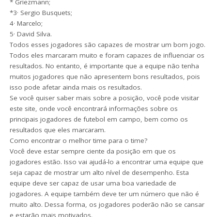
* Griezmann;
*3· Sergio Busquets;
4· Marcelo;
5· David Silva.
Todos esses jogadores são capazes de mostrar um bom jogo.
Todos eles marcaram muito e foram capazes de influenciar os
resultados. No entanto, é importante que a equipe não tenha
muitos jogadores que não apresentem bons resultados, pois
isso pode afetar ainda mais os resultados.
Se você quiser saber mais sobre a posição, você pode visitar
este site, onde você encontrará informações sobre os
principais jogadores de futebol em campo, bem como os
resultados que eles marcaram.
Como encontrar o melhor time para o time?
Você deve estar sempre ciente da posição em que os
jogadores estão. Isso vai ajudá-lo a encontrar uma equipe que
seja capaz de mostrar um alto nível de desempenho. Esta
equipe deve ser capaz de usar uma boa variedade de
jogadores. A equipe também deve ter um número que não é
muito alto. Dessa forma, os jogadores poderão não se cansar
e estarão mais motivados.