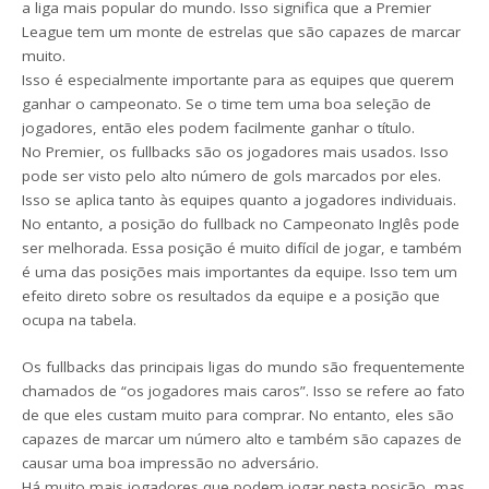
a liga mais popular do mundo. Isso significa que a Premier
League tem um monte de estrelas que são capazes de marcar
muito.
Isso é especialmente importante para as equipes que querem
ganhar o campeonato. Se o time tem uma boa seleção de
jogadores, então eles podem facilmente ganhar o título.
No Premier, os fullbacks são os jogadores mais usados. Isso
pode ser visto pelo alto número de gols marcados por eles.
Isso se aplica tanto às equipes quanto a jogadores individuais.
No entanto, a posição do fullback no Campeonato Inglês pode
ser melhorada. Essa posição é muito difícil de jogar, e também
é uma das posições mais importantes da equipe. Isso tem um
efeito direto sobre os resultados da equipe e a posição que
ocupa na tabela.
Os fullbacks das principais ligas do mundo são frequentemente
chamados de “os jogadores mais caros”. Isso se refere ao fato
de que eles custam muito para comprar. No entanto, eles são
capazes de marcar um número alto e também são capazes de
causar uma boa impressão no adversário.
Há muito mais jogadores que podem jogar nesta posição, mas