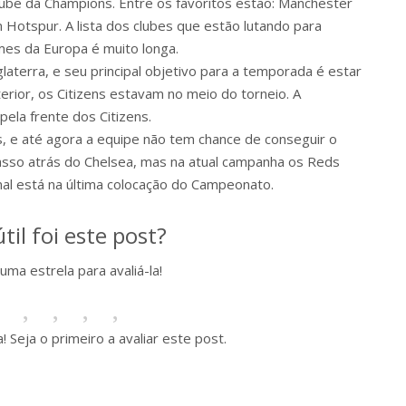
lube da Champions. Entre os favoritos estão: Manchester
m Hotspur. A lista dos clubes que estão lutando para
imes da Europa é muito longa.
aterra, e seu principal objetivo para a temporada é estar
terior, os Citizens estavam no meio do torneio. A
ela frente dos Citizens.
, e até agora a equipe não tem chance de conseguir o
passo atrás do Chelsea, mas na atual campanha os Reds
enal está na última colocação do Campeonato.
til foi este post?
uma estrela para avaliá-la!
 Seja o primeiro a avaliar este post.