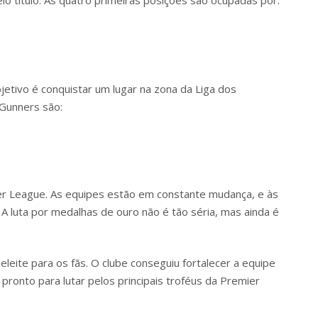
o título. As quatro primeiras posições são ocupadas por:
jetivo é conquistar um lugar na zona da Liga dos
Gunners são:
mier League. As equipes estão em constante mudança, e às
A luta por medalhas de ouro não é tão séria, mas ainda é
eite para os fãs. O clube conseguiu fortalecer a equipe
pronto para lutar pelos principais troféus da Premier