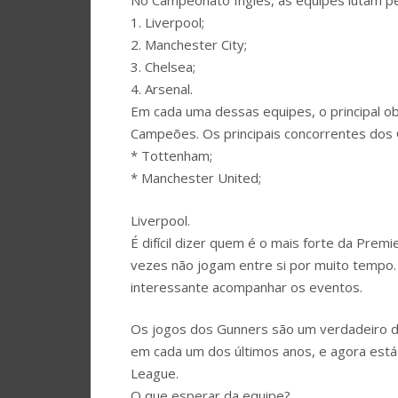
No Campeonato Inglês, as equipes lutam pel
1. Liverpool;
2. Manchester City;
3. Chelsea;
4. Arsenal.
Em cada uma dessas equipes, o principal ob
Campeões. Os principais concorrentes dos 
* Tottenham;
* Manchester United;
Liverpool.
É difícil dizer quem é o mais forte da Pre
vezes não jogam entre si por muito tempo. 
interessante acompanhar os eventos.
Os jogos dos Gunners são um verdadeiro del
em cada um dos últimos anos, e agora está 
League.
O que esperar da equipe?