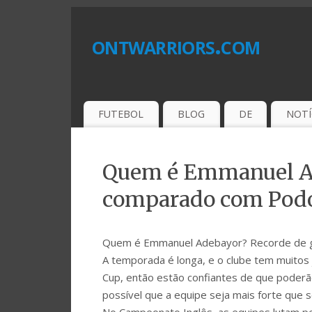
ontwarriors.com
FUTEBOL
BLOG
DE
NOTÍ
Quem é Emmanuel Ad
comparado com Podol
Quem é Emmanuel Adebayor? Recorde de go
A temporada é longa, e o clube tem muitos 
Cup, então estão confiantes de que poderã
possível que a equipe seja mais forte que s