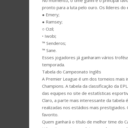
No momento, o time gunni é o principal favo
pronto para a luta pelo ouro. Os líderes do
● Emery;
● Ramsey;
○ Ozil;
• Iwobi;
™ Senderos;
™ Sane.
Esses jogadores já ganharam vários troféus n
temporada.
Tabela do Campeonato Inglês
A Premier League é um dos torneios mais i
Champions. A tabela da classificação da E
das equipes no site de estatísticas esporti
Claro, a parte mais interessante da tabela
realizadas nos estádios mais prestigiados.
favorito.
Quem ganhará o título de melhor time do 