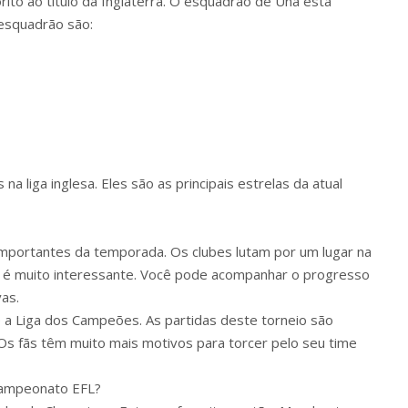
rito ao título da Inglaterra. O esquadrão de Una está
 esquadrão são:
a liga inglesa. Eles são as principais estrelas da atual
mportantes da temporada. Os clubes lutam por um lugar na
PL é muito interessante. Você pode acompanhar o progresso
vas.
 é a Liga dos Campeões. As partidas deste torneio são
 Os fãs têm muito mais motivos para torcer pelo seu time
Campeonato EFL?