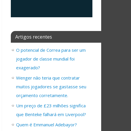
Artigos recentes
O potencial de Correa para ser um
jogador de classe mundial foi
exagerado?
Wenger não teria que contratar
muitos jogadores se gastasse seu
orçamento corretamente.
Um preço de £23 milhões significa
que Benteke falhará em Liverpool?
Quem é Emmanuel Adebayor?