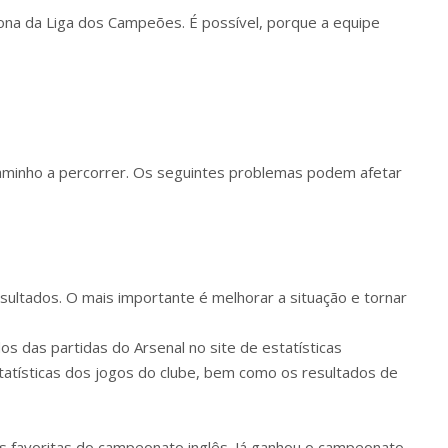
 zona da Liga dos Campeões. É possível, porque a equipe
aminho a percorrer. Os seguintes problemas podem afetar
ultados. O mais importante é melhorar a situação e tornar
 das partidas do Arsenal no site de estatísticas
tatísticas dos jogos do clube, bem como os resultados de
is favoritas do campeonato inglês. Já ganhou o campeonato