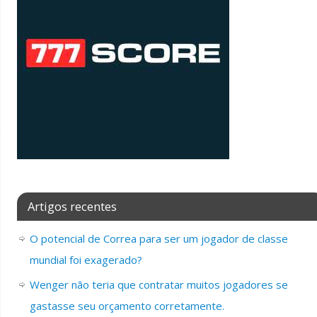
Artigos recentes
O potencial de Correa para ser um jogador de classe
mundial foi exagerado?
Wenger não teria que contratar muitos jogadores se
gastasse seu orçamento corretamente.