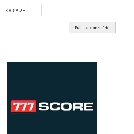
dois × 3 =